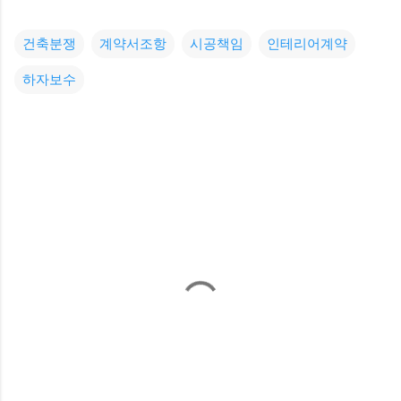
건축분쟁
계약서조항
시공책임
인테리어계약
하자보수
댓
글